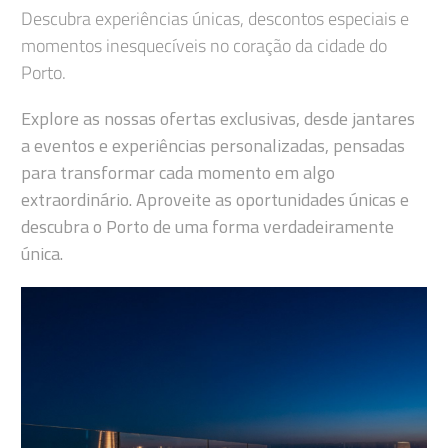
Descubra experiências únicas, descontos especiais e
momentos inesquecíveis no coração da cidade do
Porto.
Explore as nossas ofertas exclusivas, desde jantares
a eventos e experiências personalizadas, pensadas
para transformar cada momento em algo
extraordinário. Aproveite as oportunidades únicas e
descubra o Porto de uma forma verdadeiramente
única.