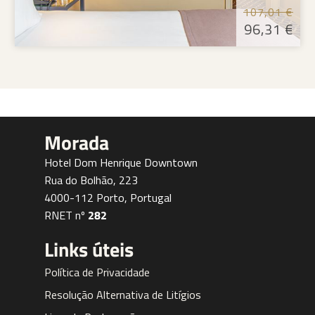
107,01 €
96,31 €
Contactos
Tel:
+351 223 401 616
(Chamada para a rede fixa nacional)
geral@hoteldomhenrique.pt
Morada
Hotel Dom Henrique Downtown
Rua do Bolhão, 223
4000-112 Porto, Portugal
RNET nº
282
Links úteis
Política de Privacidade
Resolução Alternativa de Litígios