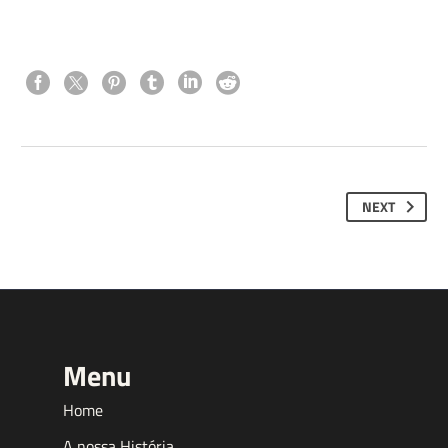
NEXT
Menu
Home
A nossa História